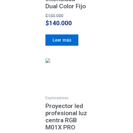
Dual Color Fijo
$
150.000
$
140.000
Leer más
Price
Este
producto
range:
tiene
AGOTADO
$350.000
múltiples
through
variantes.
$360.000
Las
Exploradoras
opciones
Proyector led
se
profesional luz
pueden
centra RGB
elegir
M01X PRO
en