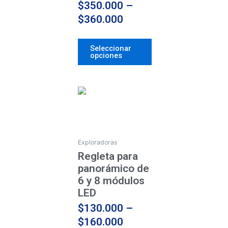
$
350.000
–
la
$
360.000
página
de
Seleccionar
producto
opciones
Price
Este
producto
range:
tiene
$130.000
múltiples
through
variantes.
Exploradoras
$160.000
Las
Regleta para
opciones
panorámico de
se
6 y 8 módulos
pueden
LED
elegir
$
130.000
–
en
$
160.000
la