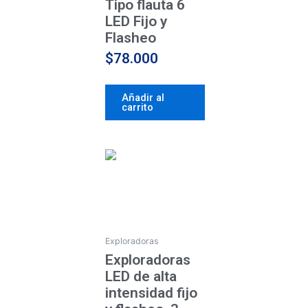
Tipo flauta 6
LED Fijo y
Flasheo
$
78.000
Añadir al
carrito
Este
producto
tiene
múltiples
variantes.
Las
Exploradoras
opciones
Exploradoras
se
LED de alta
pueden
intensidad fijo
elegir