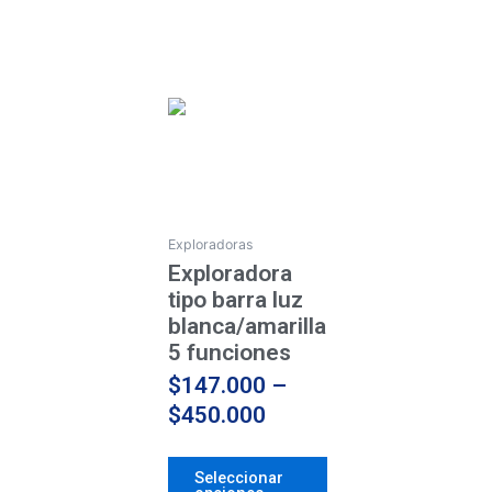
Price
Este
producto
range:
tiene
$147.000
múltiples
through
variantes.
$450.000
Las
Exploradoras
opciones
Exploradora
se
tipo barra luz
pueden
blanca/amarilla
elegir
5 funciones
en
$
147.000
–
la
$
450.000
página
de
Seleccionar
producto