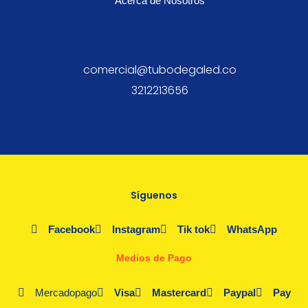
Acerca de Nosotros
comercial@tubodegaled.co
3212213656
Síguenos
Facebook
Instagram
Tik tok
WhatsApp
Medios de Pago
Mercadopago
Visa
Mastercard
Paypal
Pay