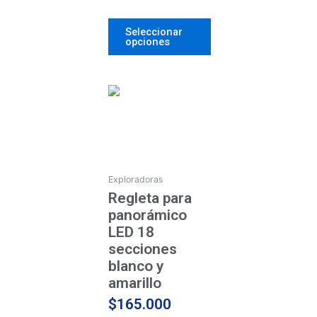
página
Seleccionar
de
opciones
producto
AGOTADO
Exploradoras
Regleta para
panorámico
LED 18
secciones
blanco y
amarillo
$
165.000