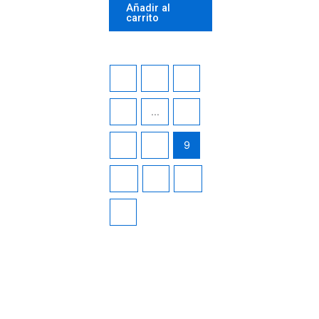
Añadir al
carrito
←
1
2
3
…
6
7
8
9
10
11
12
→