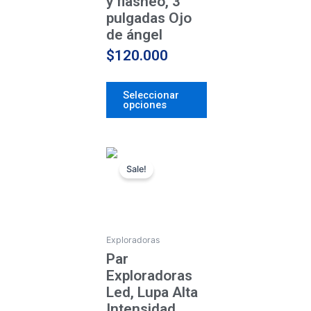
y flasheo, 3
en
pulgadas Ojo
la
de ángel
página
$
120.000
de
producto
Seleccionar
opciones
Original
Current
Sale!
price
price
AGOTADO
was:
is:
$150.000.
$140.000.
Exploradoras
Par
Exploradoras
Led, Lupa Alta
Intensidad