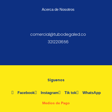
Acerca de Nosotros
comercial@tubodegaled.co
3212213656
Síguenos
Facebook
Instagram
Tik tok
WhatsApp
Medios de Pago