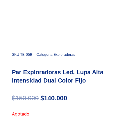
SKU
TB-059
Categoría
Exploradoras
Par Exploradoras Led, Lupa Alta
Intensidad Dual Color Fijo
Original
Current
$
150.000
$
140.000
price
price
was:
is:
Agotado
$150.000.
$140.000.