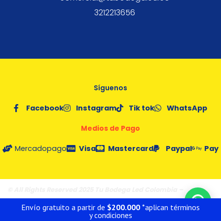
3212213656
Síguenos
Facebook
Instagram
Tik tok
WhatsApp
Medios de Pago
Mercadopago
Visa
Mastercard
Paypal
Pay
© All Rights Reserved 2025 Tu Bodega Led Colombia –
Fórmula
Poción Digital
Envío gratuito a partir de
$
200.000
*aplican términos
y condiciones