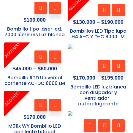
AGOTADO
pueden
Este
ran
Este
elegir
$13
producto
producto
thr
en
tiene
$
100.000
tiene
$
130.000
–
$
190.000
$19
la
múltiples
múltiples
Bombillo tipo láser led,
Bombillos LED Tipo lupa
página
variantes.
7000 lúmenes Luz blanca
variantes.
H4 A-C Y D-C 6000 LM
de
Las
Las
AGOTADO
Price
producto
Pri
opciones
opciones
range:
Este
ran
se
se
$45.000
$17
producto
pueden
Este
pueden
through
thr
tiene
$
45.000
–
$
60.000
elegir
producto
$60.000
elegir
$19
múltiples
en
tiene
Bombillo RTD Universal
$
170.000
–
$
195.000
en
variantes.
corriente AC-DC 6000 LM
la
múltiples
la
Bombillo LED luz blanca
Las
página
variantes.
con disipador y
página
AGOTADO
opciones
de
ventilador-
Las
de
se
autorefrigerante
producto
opciones
producto
pueden
se
$
170.000
elegir
pueden
en
M011x WY Bombillo LED
elegir
con lente bifocal
la