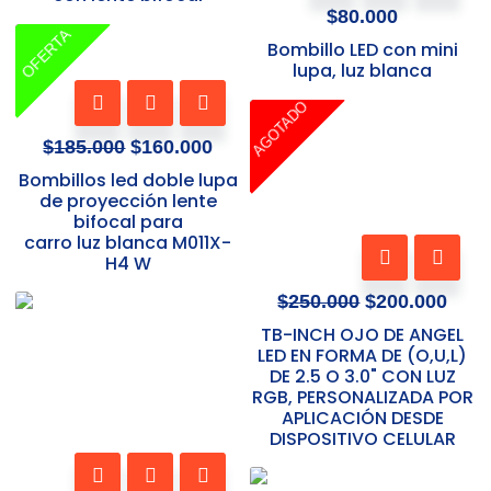
en
$
80.000
página
la
Original
Current
OFERTA
de
Bombillo LED con mini
página
price
price
lupa, luz blanca
producto
was:
is:
de
$185.000.
$160.000.
producto
AGOTADO
Original
Curr
price
pric
$
185.000
$
160.000
was:
is:
Bombillos led doble lupa
$250.000.
$200
de proyección lente
bifocal para
carro luz blanca M011X-
Este
H4 W
producto
tiene
$
250.000
$
200.000
múltiples
TB-INCH OJO DE ANGEL
variantes.
LED EN FORMA DE (O,U,L)
DE 2.5 O 3.0" CON LUZ
Las
RGB, PERSONALIZADA POR
opciones
APLICACIÓN DESDE
se
DISPOSITIVO CELULAR
pueden
elegir