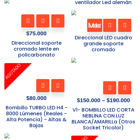
variantes.
ventilador Led alemán
opciones
de
Las
se
producto
opciones
pueden
se
Leer Más
elegir
pueden
$
75.000
en
Direccional LED cuadro
elegir
la
Direccional soporte
grande soporte
en
cromado lente en
página
cromado
la
policarbonato
de
página
Pri
producto
AGOTADO
ran
de
$15
producto
thr
Este
$19
producto
$
80.000
tiene
$
150.000
–
$
190.000
múltiples
Bombillo TURBO LED H4 -
V1- BOMBILLO LED CORTA
8000 Lúmenes (Reales -
variantes.
NEBLINA CON LUZ
Alta Potencia) - Altas &
BLANCA/AMARILLa (Otros
Las
Bajas
Socket Tricolor)
opciones
se
Pri