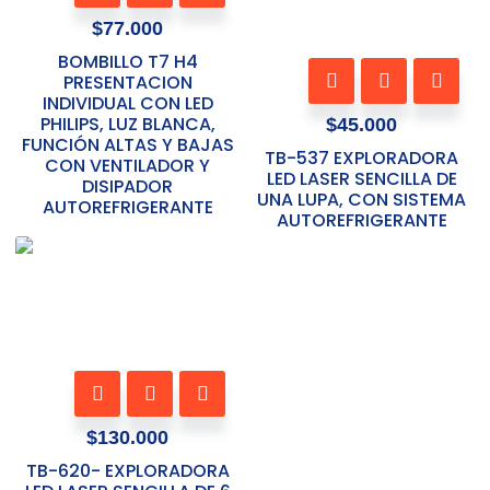
en
$
77.000
la
BOMBILLO T7 H4
página
PRESENTACION
de
INDIVIDUAL CON LED
producto
PHILIPS, LUZ BLANCA,
$
45.000
FUNCIÓN ALTAS Y BAJAS
TB-537 EXPLORADORA
CON VENTILADOR Y
LED LASER SENCILLA DE
DISIPADOR
UNA LUPA, CON SISTEMA
AUTOREFRIGERANTE
AUTOREFRIGERANTE
$
130.000
TB-620- EXPLORADORA