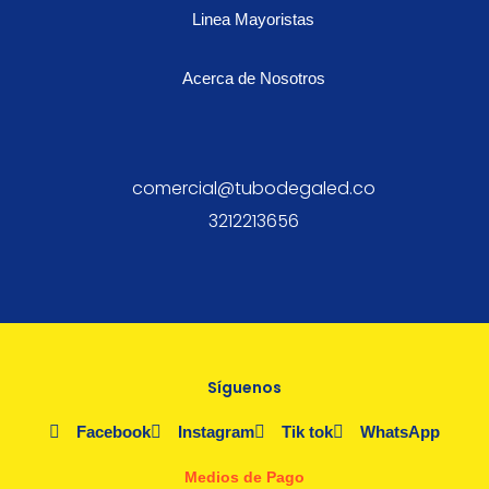
Linea Mayoristas
Acerca de Nosotros
comercial@tubodegaled.co
3212213656
Síguenos
Facebook
Instagram
Tik tok
WhatsApp
Medios de Pago