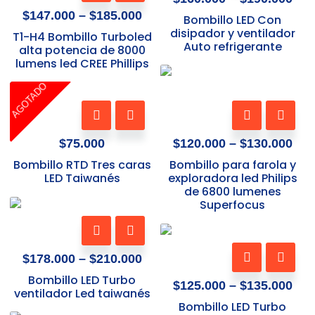
$185.000
$19
tiene
múltiples
$
147.000
–
$
185.000
Bombillo LED Con
múltiples
variantes.
disipador y ventilador
T1-H4 Bombillo Turboled
Auto refrigerante
variantes.
Las
alta potencia de 8000
lumens led CREE Phillips
Las
opciones
Pri
opciones
se
ran
AGOTADO
se
pueden
$12
Este
pueden
elegir
thr
producto
$13
elegir
en
tiene
$
75.000
$
120.000
–
$
130.000
en
la
múltiples
Bombillo RTD Tres caras
Bombillo para farola y
la
página
variantes.
LED Taiwanés
exploradora led Philips
página
de
de 6800 lumenes
Las
de
producto
Price
Superfocus
opciones
producto
range:
Este
se
Pri
$178.000
producto
pueden
ran
through
Este
tiene
$
178.000
–
$
210.000
elegir
$12
$210.000
producto
múltiples
thr
en
Bombillo LED Turbo
tiene
$
125.000
–
$
135.000
$13
variantes.
ventilador Led taiwanés
la
múltiples
Bombillo LED Turbo
Las
página