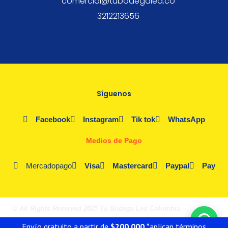
comercial@tubodegaled.co
3212213656
Síguenos
Facebook
Instagram
Tik tok
WhatsApp
Medios de Pago
Mercadopago
Visa
Mastercard
Paypal
Pay
© All Rights Reserved 2025 Tu Bodega Led Colombia –
Fórmula
Poción Digital
Envío gratuito a partir de
$
200.000
*aplican términos