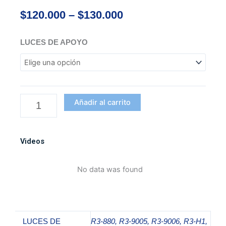
Price
$
120.000
–
$
130.000
range:
$120.000
Bombillo
LUCES DE APOYO
through
para
$130.000
farola
y
exploradora
led
Añadir al carrito
Philips
de
6800
Videos
lumenes
Superfocus
No data was found
cantidad
LUCES DE
R3-880, R3-9005, R3-9006, R3-H1,