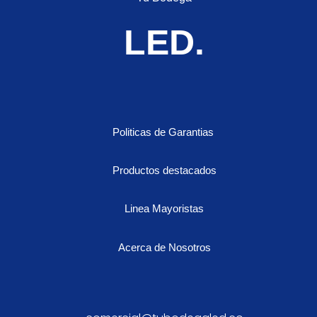
cantidad
LED.
Politicas de Garantias
Productos destacados
Linea Mayoristas
Acerca de Nosotros