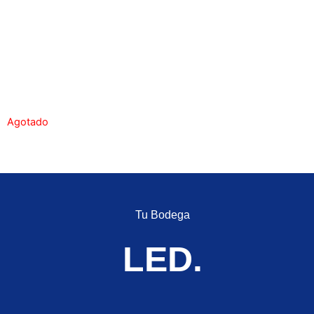
Zo
Agotado
Tu Bodega
LED.