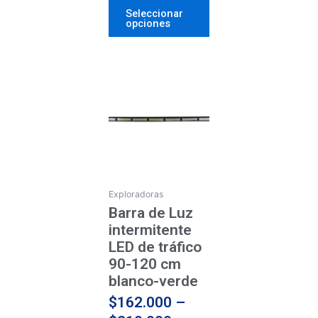
Seleccionar
opciones
Price
Este
producto
range:
tiene
$162.000
múltiples
through
variantes.
$210.000
Las
opciones
se
Exploradoras
pueden
Barra de Luz
elegir
intermitente
en
LED de tráfico
la
90-120 cm
página
blanco-verde
de
$
162.000
–
producto