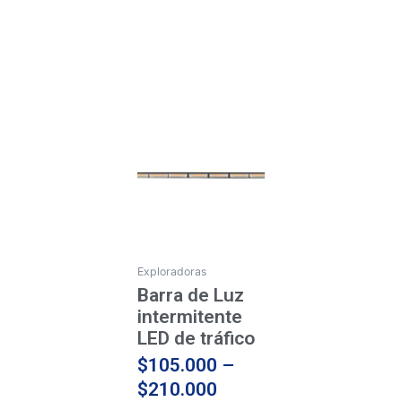
Price
Este
producto
range:
tiene
$105.000
múltiples
through
variantes.
$210.000
Las
opciones
se
Exploradoras
pueden
Barra de Luz
elegir
intermitente
en
LED de tráfico
la
$
105.000
–
página
$
210.000
de