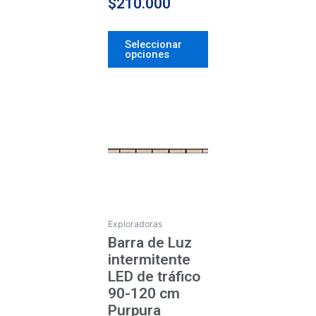
$
210.000
Seleccionar
opciones
Price
Este
producto
range:
tiene
$162.000
múltiples
through
variantes.
$210.000
Las
opciones
se
Exploradoras
pueden
Barra de Luz
elegir
intermitente
en
LED de tráfico
la
90-120 cm
página
Purpura