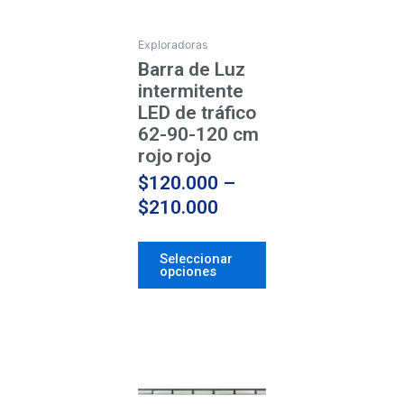
Las
opciones
se
Exploradoras
pueden
Barra de Luz
elegir
intermitente
en
LED de tráfico
la
62-90-120 cm
página
rojo rojo
de
$
120.000
–
producto
$
210.000
Seleccionar
opciones
Price
Este
producto
range:
tiene
$162.000
múltiples