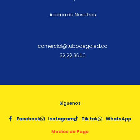
Acerca de Nosotros
comercial@tubodegaled.co
3212213656
Síguenos
Facebook
Instagram
Tik tok
WhatsApp
Medios de Pago