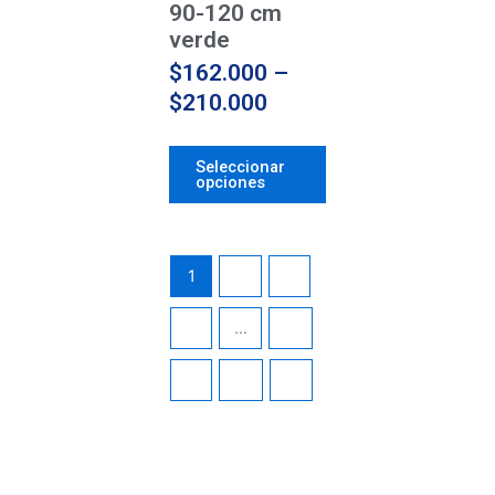
la
90-120 cm
página
verde
de
$
162.000
–
producto
$
210.000
Seleccionar
opciones
1
2
3
4
…
10
11
12
→