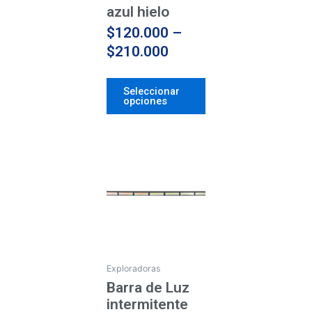
página
azul hielo
de
$
120.000
–
producto
$
210.000
Seleccionar
opciones
Price
Este
producto
range:
tiene
$120.000
múltiples
through
variantes.
$210.000
Las
opciones
se
Exploradoras
pueden
Barra de Luz
elegir
intermitente