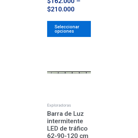
$
162.000
–
producto
$
210.000
Seleccionar
opciones
Price
Este
producto
range:
tiene
$120.000
múltiples
through
variantes.
$210.000
Las
opciones
se
Exploradoras
pueden
Barra de Luz
elegir
intermitente
en
LED de tráfico
la
62-90-120 cm