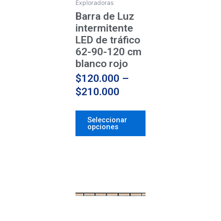
se
Exploradoras
pueden
Barra de Luz
elegir
intermitente
en
LED de tráfico
la
62-90-120 cm
página
blanco rojo
de
$
120.000
–
producto
$
210.000
Seleccionar
opciones
Price
Este
producto
range:
tiene
$120.000
múltiples
through
variantes.
$210.000