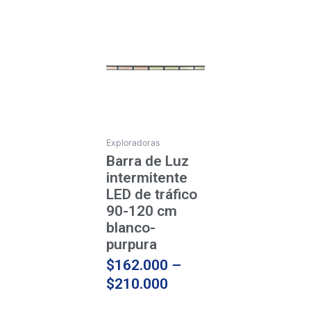
Price
Este
producto
range:
tiene
$162.000
múltiples
through
variantes.
$210.000
Las
opciones
se
Exploradoras
pueden
Barra de Luz
elegir
intermitente
en
LED de tráfico
la
90-120 cm
página
blanco-
de
purpura
producto
$
162.000
–
$
210.000