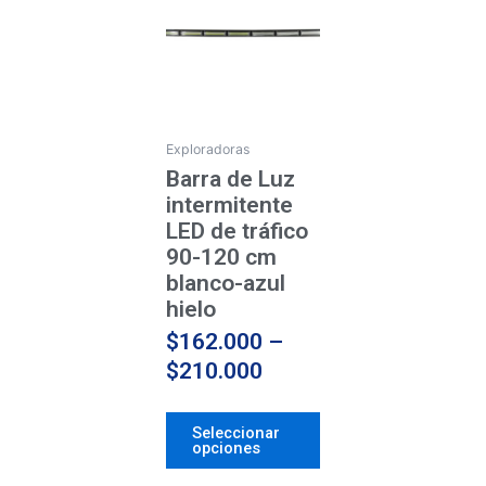
tiene
$162.000
múltiples
through
variantes.
$210.000
Las
opciones
se
Exploradoras
pueden
Barra de Luz
elegir
intermitente
en
LED de tráfico
la
90-120 cm
página
blanco-azul
de
hielo
producto
$
162.000
–
$
210.000
Seleccionar
opciones