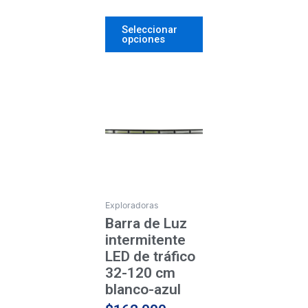
producto
Seleccionar
opciones
Price
Este
producto
range:
tiene
$162.000
múltiples
through
variantes.
$210.000
Las
opciones
se
Exploradoras
pueden
Barra de Luz
elegir
intermitente
en
LED de tráfico
la
32-120 cm
página
blanco-azul
de