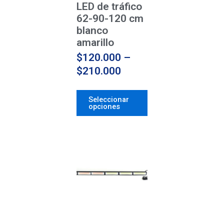
en
LED de tráfico
la
62-90-120 cm
página
blanco
de
amarillo
producto
$
120.000
–
$
210.000
Seleccionar
opciones
Price
Este
producto
range:
tiene
$120.000
múltiples
through
variantes.
$210.000
Las
opciones