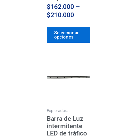
de
$
162.000
–
producto
$
210.000
Seleccionar
opciones
Price
Este
producto
range:
tiene
$162.000
múltiples
through
variantes.
$210.000
Las
opciones
se
Exploradoras
pueden
Barra de Luz
elegir
intermitente
en
LED de tráfico