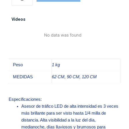
tráfico
62-
90-
Videos
120
cm
No data was found
blanco
amarillo
cantidad
Peso
1 kg
MEDIDAS
62 CM, 90 CM, 120 CM
Especificaciones:
Asesor de tráfico LED de alta intensidad es 3 veces
más brillante para ser visto hasta 1/4 milla de
distancia. Alta visibilidad a la luz del día,
medianoche, días lluviosos y brumosos para