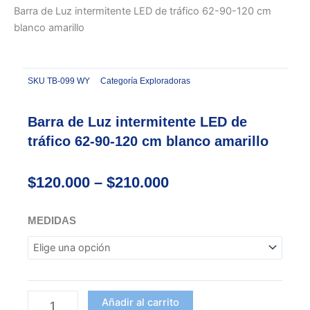
Barra de Luz intermitente LED de tráfico 62-90-120 cm
blanco amarillo
SKU
TB-099 WY
Categoría
Exploradoras
Barra de Luz intermitente LED de
tráfico 62-90-120 cm blanco amarillo
Price
$
120.000
–
$
210.000
range:
$120.000
Barra
MEDIDAS
through
de
$210.000
Luz
intermitente
LED
de
Añadir al carrito