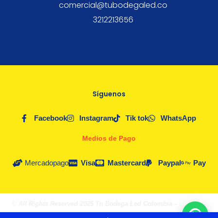
comercial@tubodegaled.co
3212213656
Síguenos
Facebook
Instagram
Tik tok
WhatsApp
Medios de Pago
Mercadopago
Visa
Mastercard
Paypal
Pay
© All Rights Reserved 2025 Tu Bodega Led Colombia –
Fórmula
Poción Digital