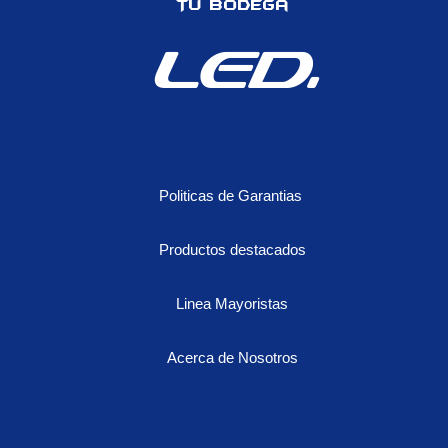
Tu Bodega
blanco
amarillo
LED.
cantidad
Politicas de Garantias
Productos destacados
Linea Mayoristas
Acerca de Nosotros