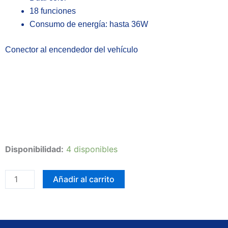
18 funciones
Consumo de energía: hasta 36W
Conector al encendedor del vehículo
Regleta
Disponibilidad:
4 disponibles
para
panorámico
Añadir al carrito
LED
24
secciones
blanco