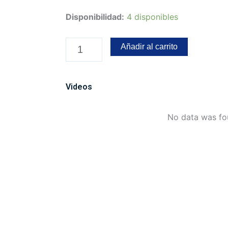
Regleta
Disponibilidad:
4 disponibles
para
panorámico
Añadir al carrito
LED
24
secciones
Videos
blanco
y
No data was f
amarillo
cantidad