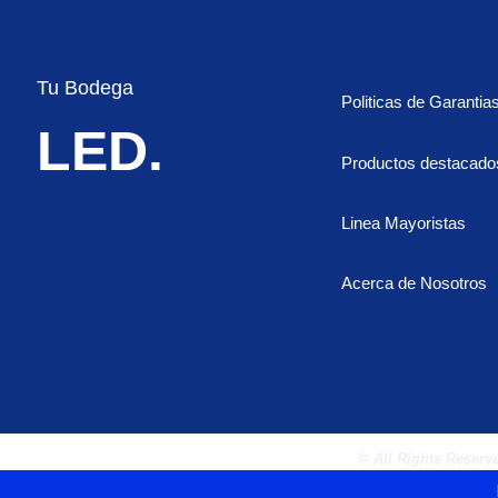
y
amarillo
cantidad
Tu Bodega
Politicas de Garantia
LED.
Productos destacado
Linea Mayoristas
Acerca de Nosotros
© All Rights Reser