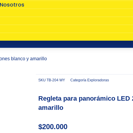
 Nosotros
s
ones blanco y amarillo
SKU
TB-204 WY
Categoría
Exploradoras
Zoom
Regleta para panorámico LED 
amarillo
$
200.000