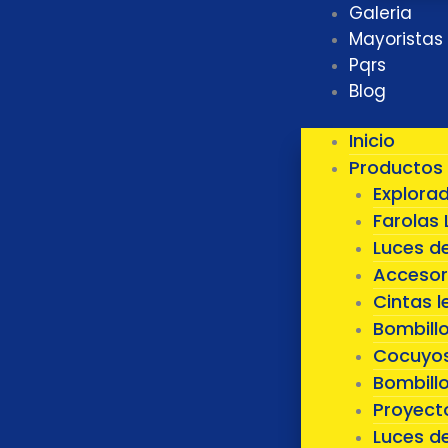
Galeria
Mayoristas
Pqrs
Blog
Inicio
Productos
Explora
Farolas 
Luces d
Accesor
Cintas l
Bombill
Cocuyos
Bombillo
Proyect
Luces d