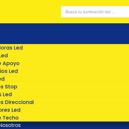
Búsqueda
de
productos
doras Led
Led
e Apoyo
ios Led
ed
os Stop
 Led
s Direccional
ores Led
e Techo
Nosotros