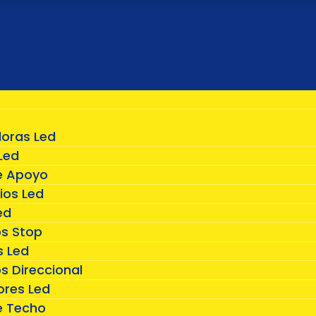
doras Led
Led
e Apoyo
ios Led
ed
os Stop
 Led
s Direccional
ores Led
e Techo