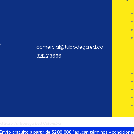
s
s
comercial@tubodegaled.co
3212213656
ved 2025 Tu Bodega Led Colombia –
Fórmula Poción Digital
Envío gratuito a partir de
$
200.000
*aplican términos y condicione