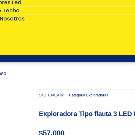
ores Led
e Techo
 Nosotros
s
heo
SKU
TB-014 W
Categoría
Exploradoras
Zoom
Exploradora Tipo flauta 3 LED 
$
57.000