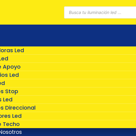
Búsqueda
de
productos
doras Led
Led
e Apoyo
ios Led
ed
os Stop
 Led
s Direccional
ores Led
e Techo
Nosotros