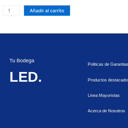
Tipo
flauta
Añadir al carrito
3
LED
Fijo-
flasheo
cantidad
Tu Bodega
Politicas de Garantia
LED.
Productos destacado
Linea Mayoristas
Acerca de Nosotros