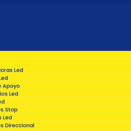
doras Led
Led
e Apoyo
ios Led
ed
os Stop
 Led
s Direccional