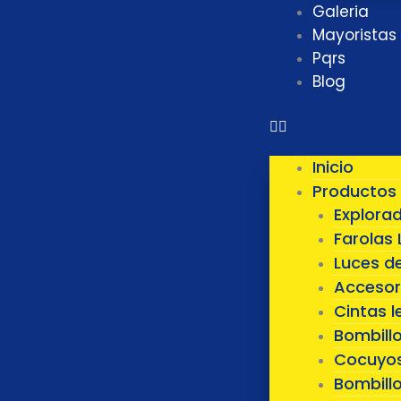
Galeria
Mayoristas
Pqrs
Blog
Inicio
Productos
Explora
Farolas 
Luces d
Accesor
Cintas l
Bombill
Cocuyos
Bombillo