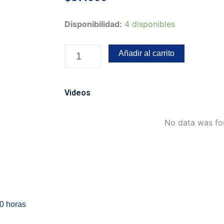
Exploradora
Disponibilidad:
4 disponibles
Tipo
flauta
Añadir al carrito
3
LED
Fijo-
Videos
flasheo
cantidad
No data was f
00 horas