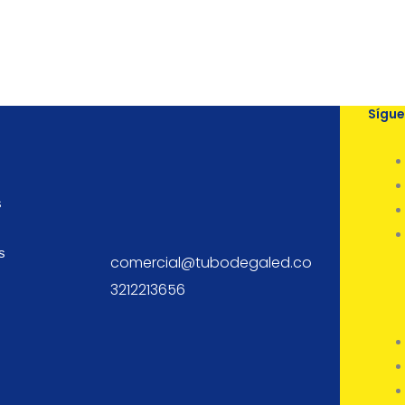
Sígu
s
s
comercial@tubodegaled.co
3212213656