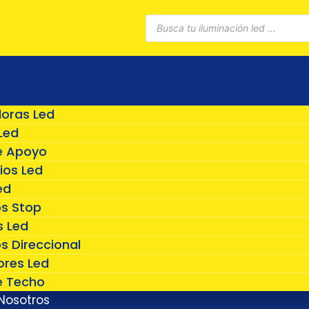
Búsqueda
de
productos
doras Led
Led
e Apoyo
ios Led
ed
os Stop
 Led
s Direccional
ores Led
e Techo
Nosotros