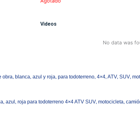
Agotado
Videos
No data was f
obra, blanca, azul y roja, para todoterreno, 4×4, ATV, SUV, mo
, azul, roja para todoterreno 4×4 ATV SUV, motocicleta, camión,