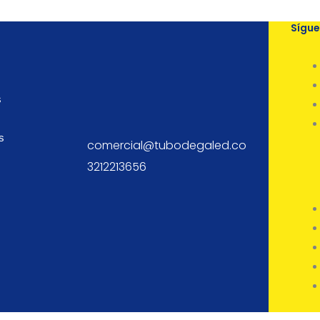
Sígu
s
s
comercial@tubodegaled.co
3212213656