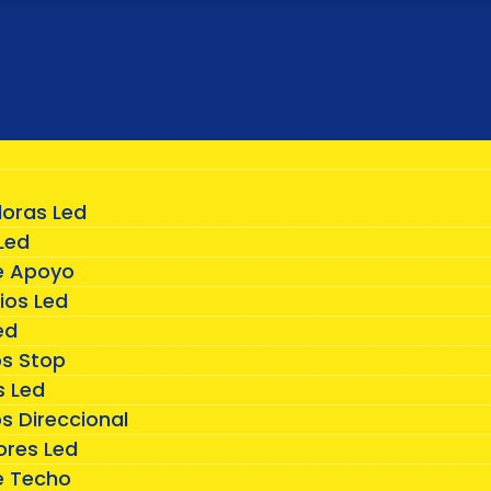
doras Led
Led
e Apoyo
ios Led
ed
os Stop
 Led
s Direccional
ores Led
e Techo