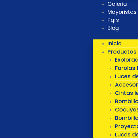
Galeria
Mayoristas
Pqrs
Blog
Inicio
Productos
Explora
Farolas 
Luces d
Accesor
Cintas l
Bombill
Cocuyos
Bombillo
Proyect
Luces d