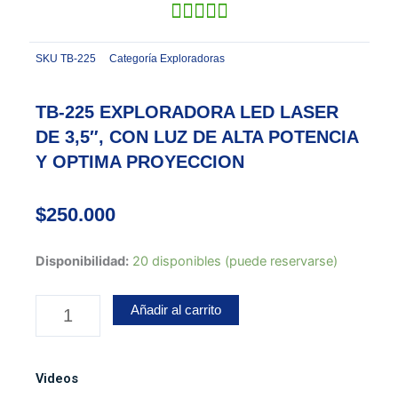
SKU
TB-225
Categoría
Exploradoras
TB-225 EXPLORADORA LED LASER
DE 3,5″, CON LUZ DE ALTA POTENCIA
Y OPTIMA PROYECCION
$
250.000
TB-
Disponibilidad:
20 disponibles (puede reservarse)
225
EXPLORADORA
Añadir al carrito
LED
LASER
DE
Videos
3,5",