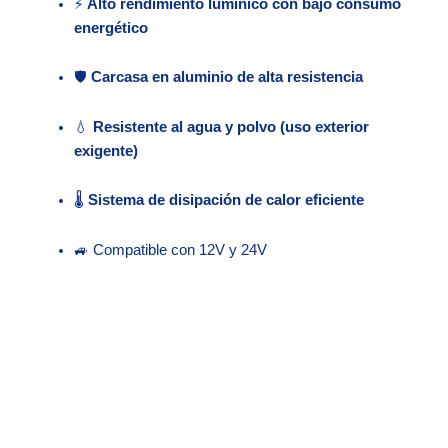
⚡
Alto rendimiento lumínico con bajo consumo
energético
🛡️
Carcasa en aluminio de alta resistencia
💧
Resistente al agua y polvo (uso exterior
exigente)
🌡️
Sistema de disipación de calor eficiente
🚙 Compatible con 12V y 24V
Zo