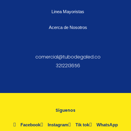
Linea Mayoristas
Acerca de Nosotros
comercial@tubodegaled.co
3212213656
Síguenos
Facebook
Instagram
Tik tok
WhatsApp