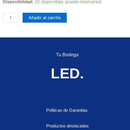
TB-
Disponibilidad:
20 disponibles (puede reservarse)
225
EXPLORADORA
Añadir al carrito
LED
LASER
DE
3,5",
CON
Tu Bodega
LUZ
DE
LED.
ALTA
POTENCIA
Y
OPTIMA
PROYECCION
cantidad
Politicas de Garantias
Productos destacados