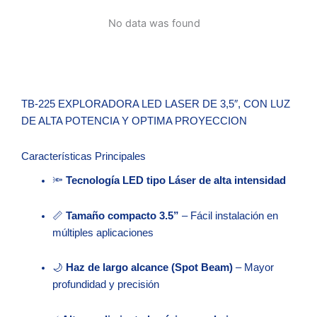
CON
No data was found
LUZ
DE
ALTA
POTENCIA
Y
TB-225 EXPLORADORA LED LASER DE 3,5″, CON LUZ
OPTIMA
DE ALTA POTENCIA Y OPTIMA PROYECCION
PROYECCION
cantidad
Características Principales
🔦
Tecnología LED tipo Láser de alta intensidad
📏
Tamaño compacto 3.5”
– Fácil instalación en
múltiples aplicaciones
🌙
Haz de largo alcance (Spot Beam)
– Mayor
profundidad y precisión