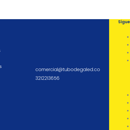
Sígu
s
s
comercial@tubodegaled.co
3212213656