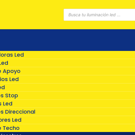
Búsqueda
de
productos
doras Led
Led
e Apoyo
ios Led
ed
os Stop
 Led
s Direccional
ores Led
e Techo