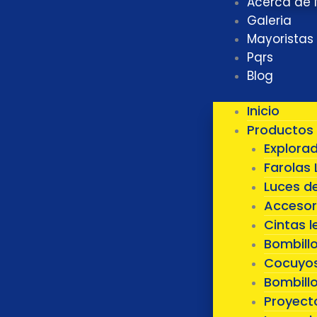
Acerca de 
Galeria
Mayoristas
Pqrs
Blog
Inicio
Productos
Explora
Farolas 
Luces d
Accesor
Cintas l
Bombill
Cocuyos
Bombillo
Proyect