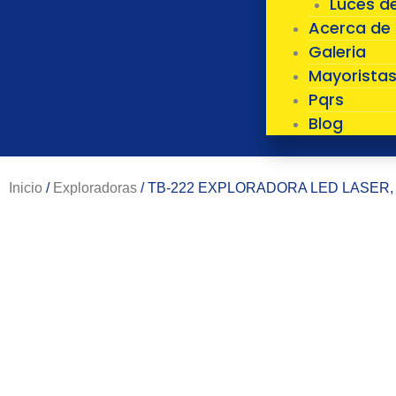
Luces d
Acerca de
Galeria
Mayorista
Pqrs
Blog
Inicio
/
Exploradoras
/ TB-222 EXPLORADORA LED LASER,
om