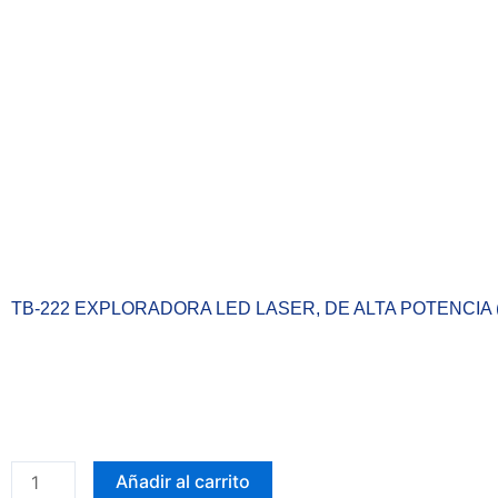
TB-222 EXPLORADORA LED LASER, DE ALTA POTENCIA
oom
TB-
Añadir al carrito