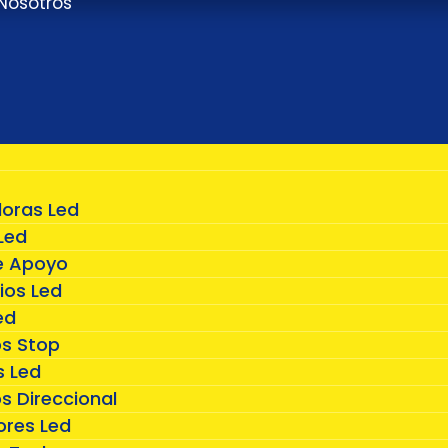
Nosotros
doras Led
Led
e Apoyo
ios Led
ed
os Stop
 Led
s Direccional
ores Led