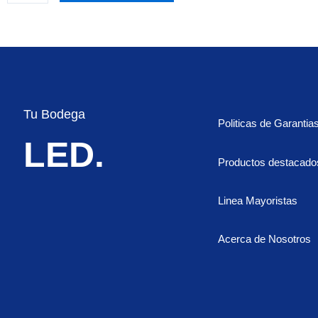
222
EXPLORADORA
LED
LASER,
DE
ALTA
POTENCIA
Tu Bodega
Politicas de Garantia
(MATRIX)
LED.
DOBLE
Productos destacado
SISTEMA
DE
Linea Mayoristas
REFRIGERACIÓN
cantidad
Acerca de Nosotros