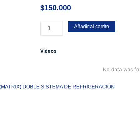
$
150.000
TB-
Añadir al carrito
222
EXPLORADORA
LED
Videos
LASER,
DE
No data was f
ALTA
POTENCIA
 (MATRIX) DOBLE SISTEMA DE REFRIGERACIÓN
(MATRIX)
DOBLE
SISTEMA
DE
REFRIGERACIÓN
cantidad