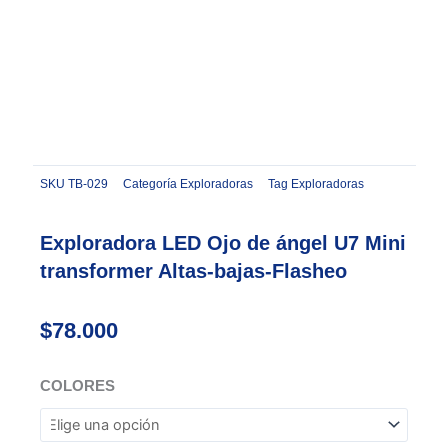
SKU
TB-029
Categoría
Exploradoras
Tag
Exploradoras
Exploradora LED Ojo de ángel U7 Mini
transformer Altas-bajas-Flasheo
$
78.000
Exploradora
COLORES
LED
Ojo