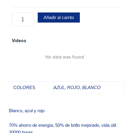
de
ángel
U7
Añadir al carrito
Mini
transformer
Altas-
Videos
bajas-
Flasheo
No data was found
cantidad
COLORES
AZUL, ROJO, BLANCO
Blanco, azul y rojo
70% ahorro de energía, 50% de brillo mejorado, vida útil
30000 horas