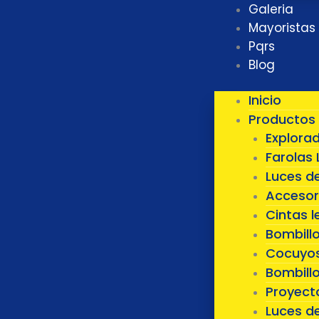
Galeria
Mayoristas
Pqrs
Blog
Inicio
Productos
Explora
Farolas 
Luces d
Accesor
Cintas l
Bombill
Cocuyos
Bombillo
Proyect
Luces d