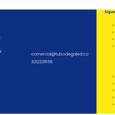
Sígu
s
s
comercial@tubodegaled.co
3212213656