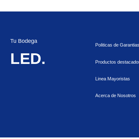
color
Fijo
y
flasheo
cantidad
Tu Bodega
Politicas de Garantia
LED.
Productos destacado
Linea Mayoristas
Acerca de Nosotros