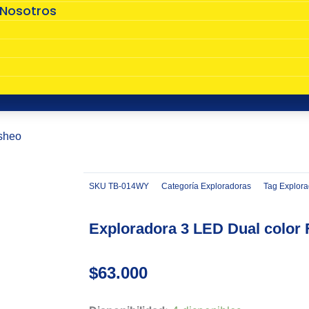
 Nosotros
s
asheo
SKU
TB-014WY
Categoría
Exploradoras
Tag
Explora
Zoom
Exploradora 3 LED Dual color F
$
63.000