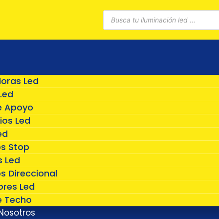
Búsqueda
de
productos
doras Led
Led
e Apoyo
ios Led
ed
os Stop
 Led
s Direccional
ores Led
e Techo
Nosotros