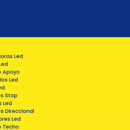
doras Led
Led
e Apoyo
ios Led
ed
os Stop
 Led
s Direccional
ores Led
e Techo