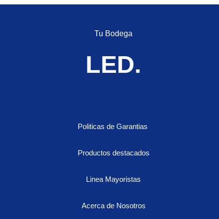
para
Toyota
cantidad
Tu Bodega
LED.
Politicas de Garantias
Productos destacados
Linea Mayoristas
Acerca de Nosotros