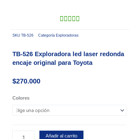
SKU
TB-526
Categoría
Exploradoras
TB-526 Exploradora led laser redonda
encaje original para Toyota
$
270.000
TB-
Colores
526
Exploradora
led
laser
redonda
Añadir al carrito