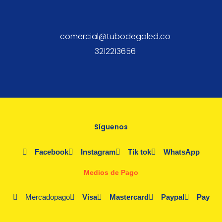
comercial@tubodegaled.co
3212213656
Síguenos
Facebook
Instagram
Tik tok
WhatsApp
Medios de Pago
Mercadopago
Visa
Mastercard
Paypal
Pay