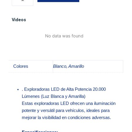
encaje
original
para
Videos
Toyota
cantidad
No data was found
Colores
Blanco, Amarillo
. Exploradoras LED de Alta Potencia 20.000
Lúmenes (Luz Blanca y Amarilla)
Estas exploradoras LED ofrecen una iluminación
potente y versátil para vehículos, ideales para
mejorar la visibilidad en condiciones adversas.​