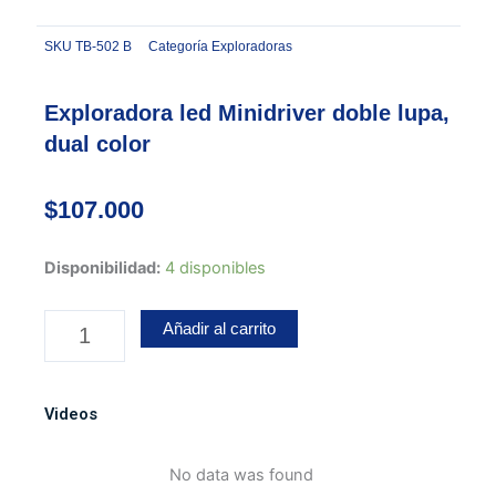
SKU
TB-502 B
Categoría
Exploradoras
Exploradora led Minidriver doble lupa,
dual color
$
107.000
Exploradora
Disponibilidad:
4 disponibles
led
Minidriver
Añadir al carrito
doble
lupa,
dual
Videos
color
cantidad
No data was found