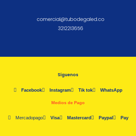
comercial@tubodegaled.co
3212213656
Síguenos
Facebook
Instagram
Tik tok
WhatsApp
Medios de Pago
Mercadopago
Visa
Mastercard
Paypal
Pay