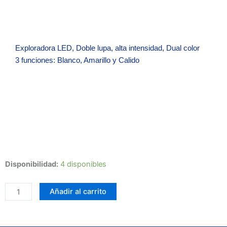
Exploradora LED, Doble lupa, alta intensidad, Dual color
3 funciones: Blanco, Amarillo y Calido
Zo
Exploradora
Disponibilidad:
4 disponibles
led
Minidriver
Añadir al carrito
doble
lupa,
dual