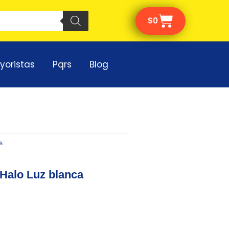
Cart
$
0
yoristas
Pqrs
Blog
s
Halo Luz blanca