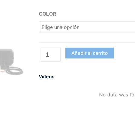
Exploradora
COLOR
LED
Cuadrada
3”
Halo
Luz
Añadir al carrito
blanca
expansiva
Fija
Videos
cantidad
No data was f