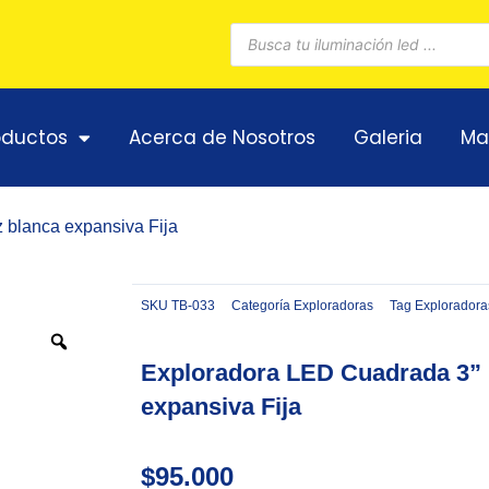
Búsqueda
de
productos
oductos
Acerca de Nosotros
Galeria
Ma
 blanca expansiva Fija
SKU
TB-033
Categoría
Exploradoras
Tag
Exploradora
Zoom
Exploradora LED Cuadrada 3” 
expansiva Fija
$
95.000