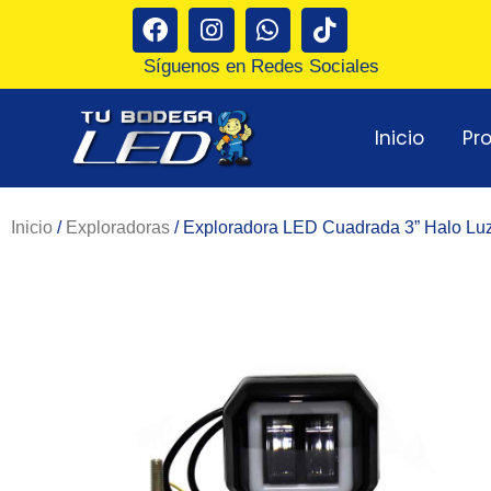
Ir
F
I
W
T
a
n
h
i
al
c
s
a
k
Síguenos en Redes Sociales
contenido
e
t
t
t
b
a
s
o
Inicio
Pr
o
g
a
k
o
r
p
k
a
p
m
Inicio
/
Exploradoras
/ Exploradora LED Cuadrada 3” Halo Luz