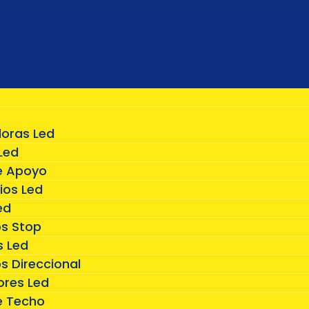
doras Led
Led
e Apoyo
ios Led
ed
os Stop
 Led
s Direccional
ores Led
e Techo