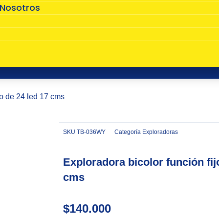
 Nosotros
s
eo de 24 led 17 cms
SKU
TB-036WY
Categoría
Exploradoras
Zoom
Exploradora bicolor función fij
cms
$
140.000