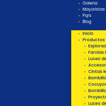
Galeria
Mayoristas
Pqrs
Blog
Inicio
Productos
Explora
Farolas 
Luces d
Accesor
Cintas l
Bombill
Cocuyos
Bombillo
Proyect
Luces d