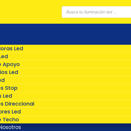
Búsqueda
de
productos
doras Led
Led
e Apoyo
ios Led
ed
os Stop
 Led
s Direccional
ores Led
e Techo
Nosotros