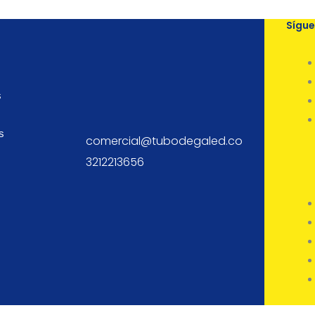
Sígu
s
s
comercial@tubodegaled.co
3212213656