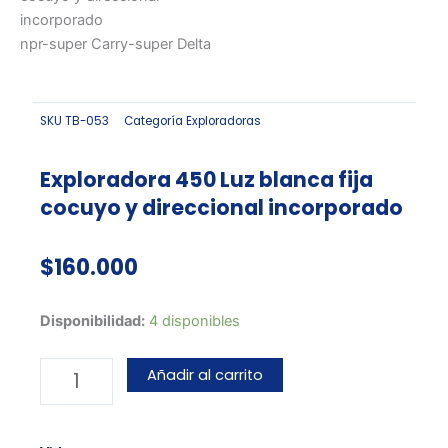
incorporado
npr-super Carry-super Delta
SKU
TB-053
Categoría
Exploradoras
Exploradora 450 Luz blanca fija
cocuyo y direccional incorporado
$
160.000
Exploradora
Disponibilidad:
4 disponibles
450
Luz
Añadir al carrito
blanca
fija
cocuyo