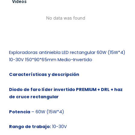
Videos
y
direccional
No data was found
incorporado
cantidad
Exploradoras antiniebla LED rectangular 60W (15W*4)
10-30V 150*90*65mm Medio-Invertido
Características y descripción
Diodo de faro líder invertido PREMIUM + DRL + haz
de cruce rectangular
Potencia
– 60W (15W*4)
Rango de trabajo:
10-30V