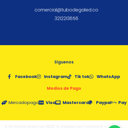
comercial@tubodegaled.co
3212213656
Síguenos
Facebook
Instagram
Tik tok
WhatsApp
Medios de Pago
Mercadopago
Visa
Mastercard
Paypal
Pay
© All Rights Reserved 2025 Tu Bodega Led Colombia –
Fórmula