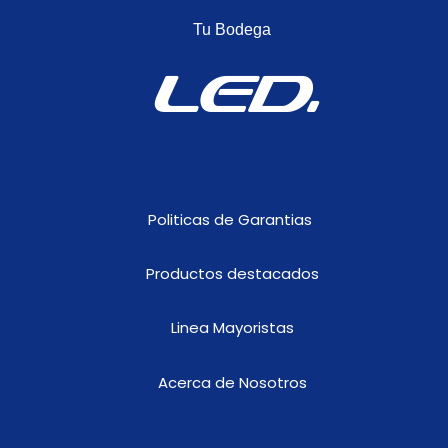
direccional
Tu Bodega
incorporado
cantidad
LED.
Politicas de Garantias
Productos destacados
Linea Mayoristas
Acerca de Nosotros