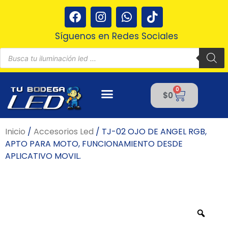
Ir
F
I
W
T
al
a
n
h
i
contenido
c
s
a
k
Síguenos en Redes Sociales
e
t
t
t
Búsqueda
b
a
s
o
de
productos
o
g
a
k
o
r
p
0
Cart
k
a
p
$
0
m
Inicio
/
Accesorios Led
/ TJ-02 OJO DE ANGEL RGB,
APTO PARA MOTO, FUNCIONAMIENTO DESDE
APLICATIVO MOVIL.
Zoo