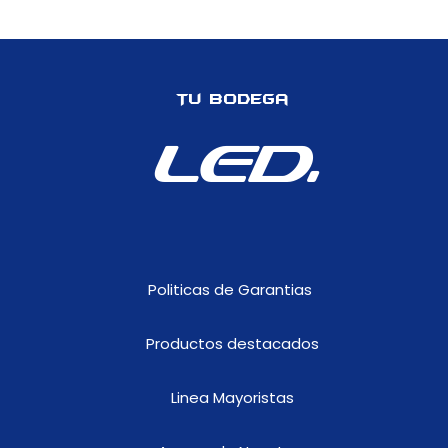
OJO
DE
ANGEL
RGB,
Tu Bodega
APTO
PARA
LED.
MOTO,
FUNCIONAMIENTO
DESDE
APLICATIVO
MOVIL.
cantidad
Politicas de Garantias
Productos destacados
Linea Mayoristas