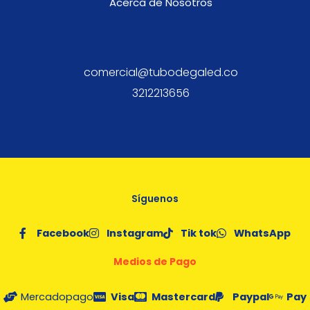
Acerca de Nosotros
comercial@tubodegaled.co
3212213656
Síguenos
Facebook
Instagram
Tik tok
WhatsApp
Medios de Pago
Mercadopago
Visa
Mastercard
Paypal
Pay