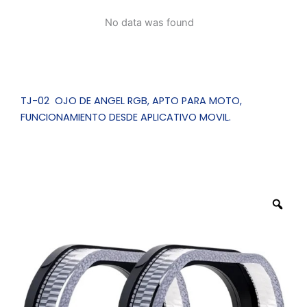
RGB,
No data was found
APTO
PARA
MOTO,
FUNCIONAMIENTO
DESDE
TJ-02 OJO DE ANGEL RGB, APTO PARA MOTO,
APLICATIVO
FUNCIONAMIENTO DESDE APLICATIVO MOVIL.
MOVIL.
cantidad
Zo