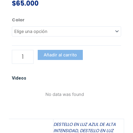
$
65.000
PEPINO
Color
ESTRELLA
LED
DE
LUJO
cantidad
Añadir al carrito
Videos
No data was found
DESTELLO EN LUZ AZUL DE ALTA
INTENSIDAD, DESTELLO EN LUZ