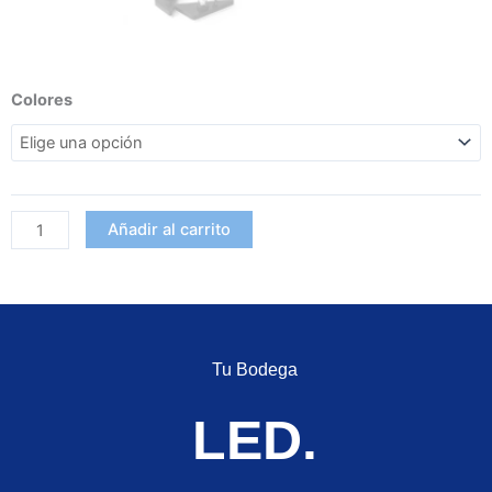
Ojos
Colores
led
diseño
fendi
muntifuncionales
cantidad
Añadir al carrito
Tu Bodega
LED.