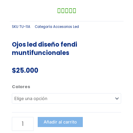
SKU
TU-11A
Categoría
Accesorios Led
Ojos led diseño fendi
muntifuncionales
$
25.000
Ojos
Colores
led
diseño
fendi
muntifuncionales
cantidad
Añadir al carrito