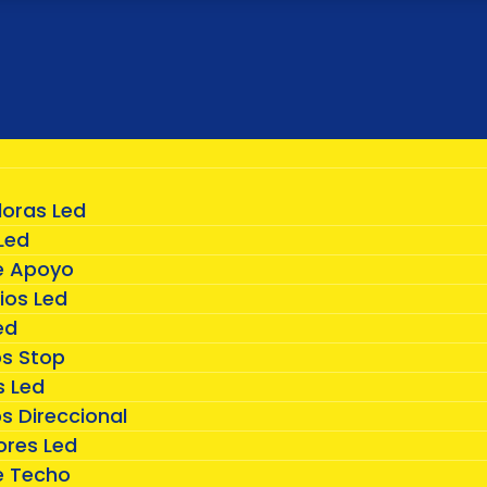
doras Led
Led
e Apoyo
ios Led
ed
os Stop
 Led
s Direccional
ores Led
e Techo