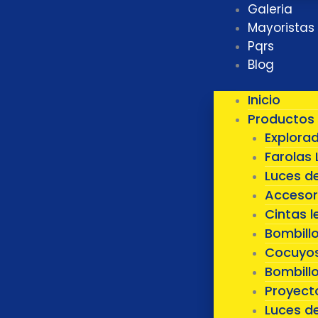
Galeria
Mayoristas
Pqrs
Blog
Inicio
Productos
Explora
Farolas 
Luces d
Accesor
Cintas l
Bombill
Cocuyos
Bombillo
Proyect
Luces d