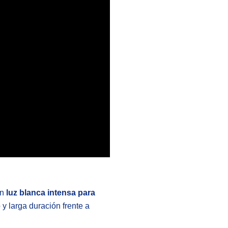
on
luz blanca intensa para
y larga duración frente a