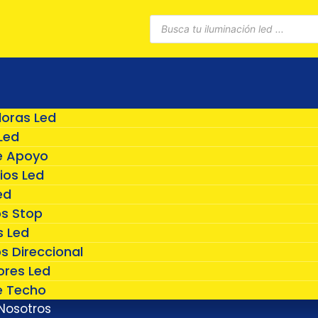
Búsqueda
de
productos
doras Led
Led
e Apoyo
ios Led
ed
os Stop
 Led
s Direccional
ores Led
e Techo
Nosotros