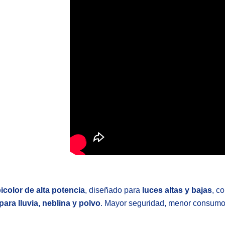
color de alta potencia
, diseñado para
luces altas y bajas
, c
 para lluvia, neblina y polvo
. Mayor seguridad, menor consumo 