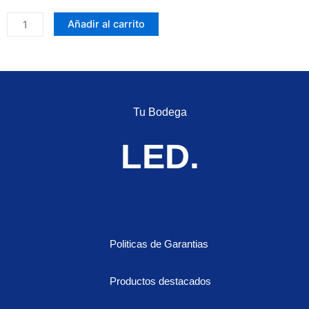
M01X-
Añadir al carrito
H4-
W
PROYECTOR
LED
LASER,
Tu Bodega
LUPA
EN
LED.
CUARZO
PARA
MAYOR
PROYECCION
Y
OPTIMA
Politicas de Garantias
ILUMINACIÓN,
FUNCIONALIDAD
Productos destacados
ALTAS
Y