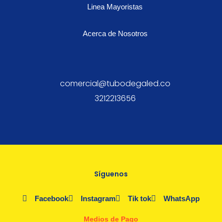
BAJAS
Linea Mayoristas
cantidad
Acerca de Nosotros
comercial@tubodegaled.co
3212213656
Síguenos
Facebook
Instagram
Tik tok
WhatsApp
Medios de Pago