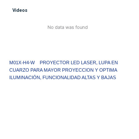
PROYECTOR
Videos
LED
LASER,
No data was found
LUPA
EN
CUARZO
PARA
MAYOR
M01X-H4-W PROYECTOR LED LASER, LUPA EN
PROYECCION
CUARZO PARA MAYOR PROYECCION Y OPTIMA
Y
ILUMINACIÓN, FUNCIONALIDAD ALTAS Y BAJAS
OPTIMA
ILUMINACIÓN,
FUNCIONALIDAD
ALTAS
Y
Zo
BAJAS
cantidad