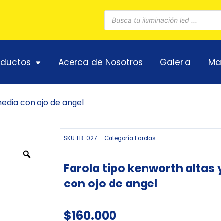
Búsqueda
de
productos
oductos
Acerca de Nosotros
Galeria
Ma
media con ojo de angel
SKU
TB-027
Categoría
Farolas
Zoom
Farola tipo kenworth altas 
con ojo de angel
$
160.000