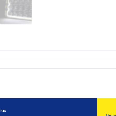
tias
Sígu