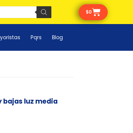
Cart
$
0
yoristas
Pqrs
Blog
y bajas luz media