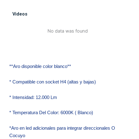
Ojo
de
Videos
ángel
blanco
No data was found
Función
Altas
y
bajas
cantidad
**Aro disponible color blanco**
* Compatible con socket H4 (altas y bajas)
* Intensidad: 12.000 Lm
* Temperatura Del Color: 6000K ( Blanco)
*Aro en led adicionales para integrar direccionales O
Cocuyo