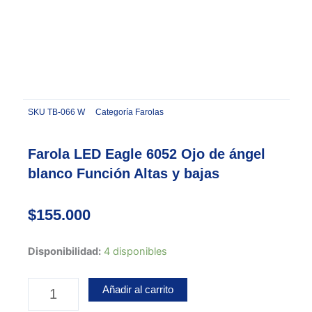
SKU
TB-066 W
Categoría
Farolas
Farola LED Eagle 6052 Ojo de ángel
blanco Función Altas y bajas
$
155.000
Farola
Disponibilidad:
4 disponibles
LED
Eagle
Añadir al carrito
6052