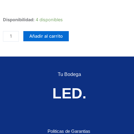
Farola
Disponibilidad:
4 disponibles
LED
Eagle
Añadir al carrito
6052
Ojo
de
ángel
blanco
Tu Bodega
Función
Altas
LED.
y
bajas
cantidad
Politicas de Garantias