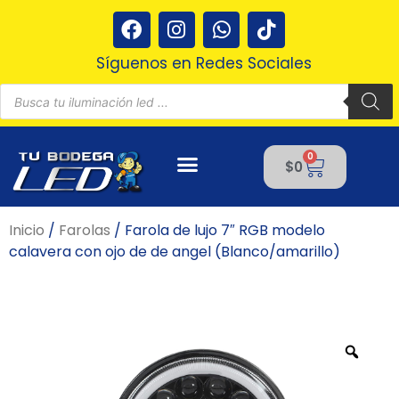
Ir
F
I
W
T
al
a
n
h
i
contenido
c
s
a
k
Síguenos en Redes Sociales
e
t
t
t
Búsqueda
b
a
s
o
de
productos
o
g
a
k
o
r
p
0
Cart
k
a
p
$
0
m
Inicio
/
Farolas
/ Farola de lujo 7″ RGB modelo
calavera con ojo de de angel (Blanco/amarillo)
Zoo