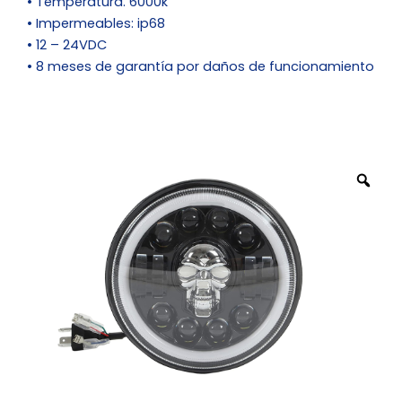
• Temperatura. 6000k
• Impermeables: ip68
• 12 – 24VDC
• 8 meses de garantía por daños de funcionamiento
Zo