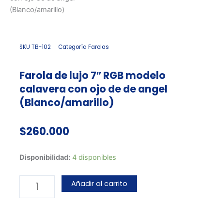
(Blanco/amarillo)
SKU
TB-102
Categoría
Farolas
Farola de lujo 7″ RGB modelo
calavera con ojo de de angel
(Blanco/amarillo)
$
260.000
Farola
Disponibilidad:
4 disponibles
de
lujo
Añadir al carrito
7"
RGB
modelo