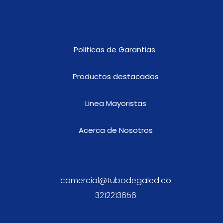
(Blanco/amarillo)
cantidad
Politicas de Garantias
Productos destacados
Linea Mayoristas
Acerca de Nosotros
comercial@tubodegaled.co
3212213656