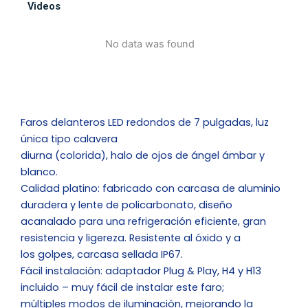
Videos
calavera
con
No data was found
ojo
de
de
angel
(Blanco/amarillo)
Faros delanteros LED redondos de 7 pulgadas, luz
cantidad
única tipo calavera
diurna (colorida), halo de ojos de ángel ámbar y
blanco.
Calidad platino: fabricado con carcasa de aluminio
duradera y lente de policarbonato, diseño
acanalado para una refrigeración eficiente, gran
resistencia y ligereza. Resistente al óxido y a
los golpes, carcasa sellada IP67.
Fácil instalación: adaptador Plug & Play, H4 y H13
incluido – muy fácil de instalar este faro;
múltiples modos de iluminación, mejorando la