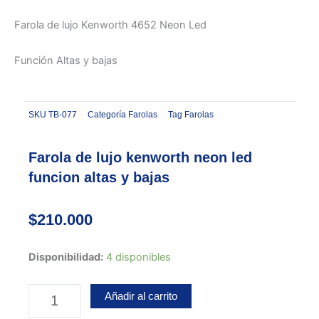
Farola de lujo Kenworth 4652 Neon Led
Función Altas y bajas
SKU
TB-077
Categoría
Farolas
Tag
Farolas
Farola de lujo kenworth neon led
funcion altas y bajas
$
210.000
Farola
Disponibilidad:
4 disponibles
de
lujo
Añadir al carrito
kenworth