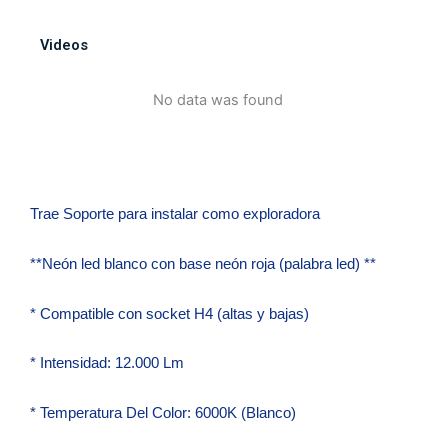
neon
led
Videos
funcion
altas
No data was found
y
bajas
cantidad
Trae Soporte para instalar como exploradora
**Neón led blanco con base neón roja (palabra led) **
* Compatible con socket H4 (altas y bajas)
* Intensidad: 12.000 Lm
* Temperatura Del Color: 6000K (Blanco)