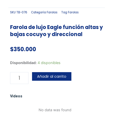
SKU
TB-076
Categoría
Farolas
Tag
Farolas
Farola de lujo Eagle función altas y
bajas cocuyo y direccional
$
350.000
Farola
Disponibilidad:
4 disponibles
de
lujo
Añadir al carrito
Eagle
función
altas
Videos
y
bajas
No data was found
cocuyo