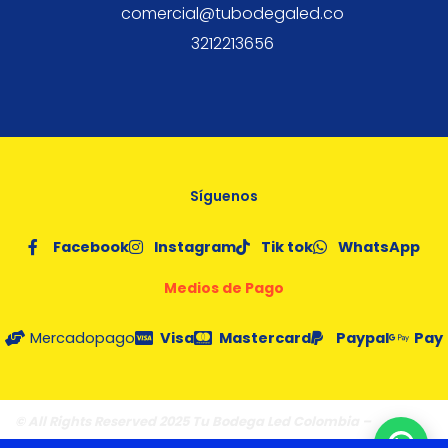
comercial@tubodegaled.co
3212213656
Síguenos
Facebook
Instagram
Tik tok
WhatsApp
Medios de Pago
Mercadopago
Visa
Mastercard
Paypal
Pay
© All Rights Reserved 2025 Tu Bodega Led Colombia –
Fórmula
Poción Digital