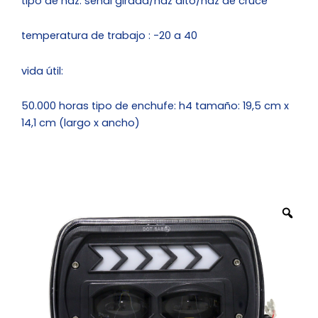
tipo de haz: señal girada/haz alto/haz de cruce
temperatura de trabajo : -20 a 40
vida útil:
50.000 horas tipo de enchufe: h4 tamaño: 19,5 cm x
14,1 cm (largo x ancho)
Zo