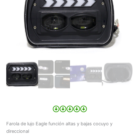
Farola de lujo Eagle función altas y bajas cocuyo y
direccional