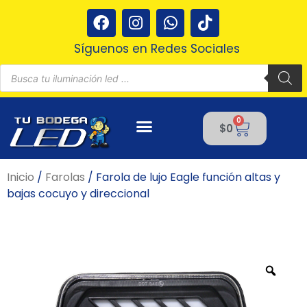
Ir
F
I
W
T
al
a
n
h
i
contenido
c
s
a
k
Síguenos en Redes Sociales
e
t
t
t
Búsqueda
b
a
s
o
de
productos
o
g
a
k
o
r
p
0
Cart
k
a
p
$
0
m
Inicio
/
Farolas
/ Farola de lujo Eagle función altas y
bajas cocuyo y direccional
Zoo