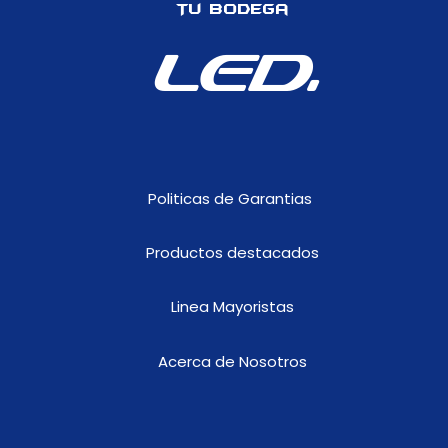
Tu Bodega
cocuyo
y
LED.
direccional
cantidad
Politicas de Garantias
Productos destacados
Linea Mayoristas
Acerca de Nosotros