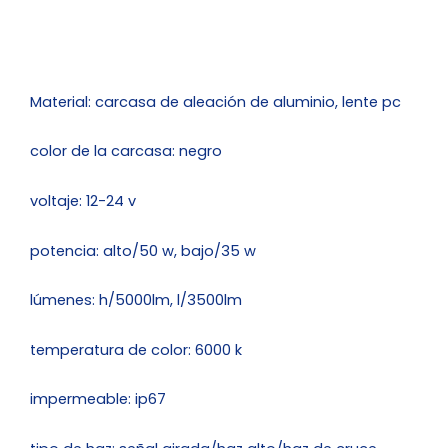
y
direccional
cantidad
Material: carcasa de aleación de aluminio, lente pc
color de la carcasa: negro
voltaje: 12-24 v
potencia: alto/50 w, bajo/35 w
lúmenes: h/5000lm, l/3500lm
temperatura de color: 6000 k
impermeable: ip67