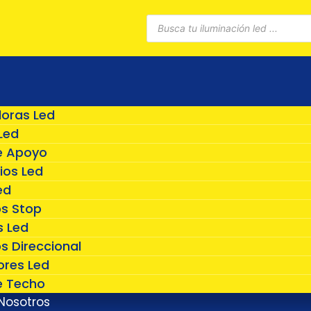
Búsqueda
de
productos
doras Led
Led
e Apoyo
ios Led
ed
os Stop
 Led
s Direccional
ores Led
e Techo
Nosotros