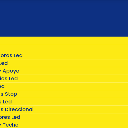
doras Led
Led
e Apoyo
ios Led
ed
os Stop
 Led
s Direccional
ores Led
e Techo