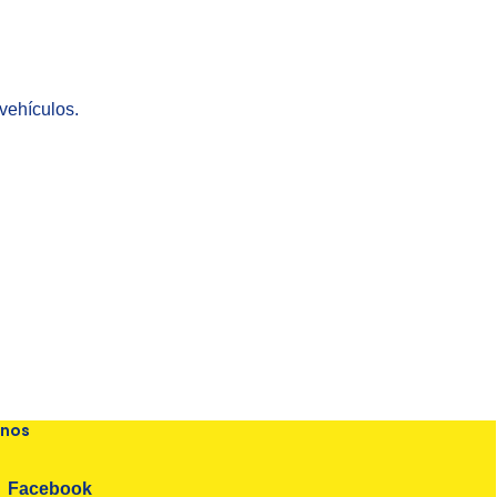
 vehículos.
Zoom
enos
Facebook