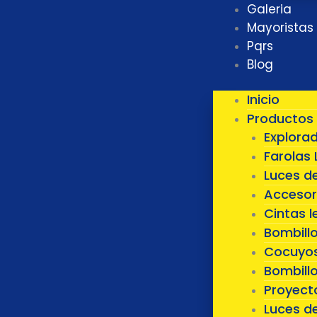
Galeria
Mayoristas
Pqrs
Blog
Inicio
Productos
Explora
Farolas 
Luces d
Accesor
Cintas l
Bombill
Cocuyos
Bombillo
Proyect
Luces d