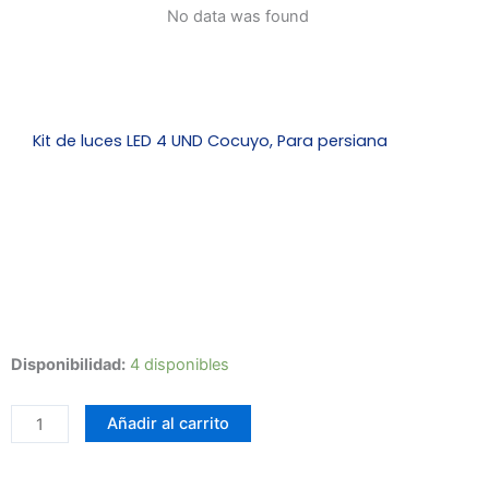
No data was found
cantidad
Kit de luces LED 4 UND Cocuyo, Para persiana
Zo
Cocuyo
Disponibilidad:
4 disponibles
para
persiana
Añadir al carrito
en
LED