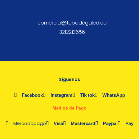
comercial@tubodegaled.co
3212213656
Síguenos
Facebook
Instagram
Tik tok
WhatsApp
Medios de Pago
Mercadopago
Visa
Mastercard
Paypal
Pay