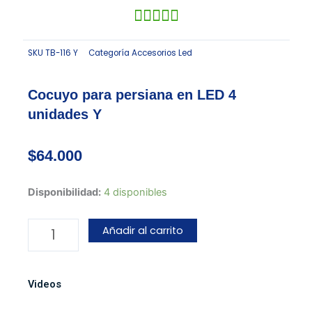
SKU
TB-116 Y
Categoría
Accesorios Led
Cocuyo para persiana en LED 4
unidades Y
$
64.000
Cocuyo
Disponibilidad:
4 disponibles
para
persiana
Añadir al carrito
en
LED
4
Videos
unidades
Y