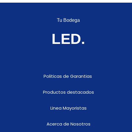
4
unidades
Y
Tu Bodega
cantidad
LED.
Politicas de Garantias
Productos destacados
Linea Mayoristas
Acerca de Nosotros