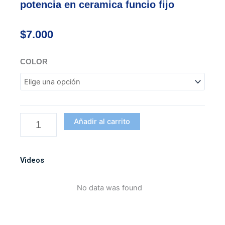
potencia en ceramica funcio fijo
$
7.000
Cocuyo
COLOR
bayoneta
24v
158
alta
potencia
Añadir al carrito
en
ceramica
funcio
Videos
fijo
cantidad
No data was found