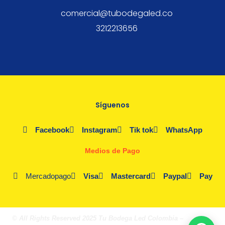
comercial@tubodegaled.co
3212213656
Síguenos
Facebook
Instagram
Tik tok
WhatsApp
Medios de Pago
Mercadopago
Visa
Mastercard
Paypal
Pay
© All Rights Reserved 2025 Tu Bodega Led Colombia –
Fórmula