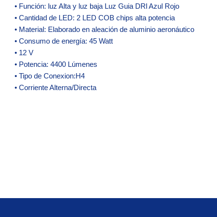
• Función: luz Alta y luz baja Luz Guia DRl Azul Rojo
• Cantidad de LED: 2 LED COB chips alta potencia
• Material: Elaborado en aleación de aluminio aeronáutico
• Consumo de energía: 45 Watt
• 12 V
• Potencia: 4400 Lúmenes
• Tipo de Conexion:H4
• Corriente Alterna/Directa
Zo