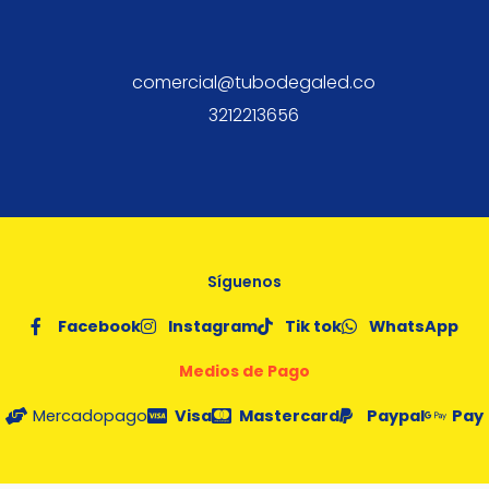
comercial@tubodegaled.co
3212213656
Síguenos
Facebook
Instagram
Tik tok
WhatsApp
Medios de Pago
Mercadopago
Visa
Mastercard
Paypal
Pay