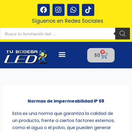
Ir
F
I
W
T
al
a
n
h
i
contenido
c
s
a
k
Síguenos en Redes Sociales
e
t
t
t
Búsqueda
b
a
s
o
de
productos
o
g
a
k
o
r
p
0
Cart
k
a
p
$
0
m
Normas de impermeabilidad IP 68
Esta es una norma que garantiza la calidad de
un producto, frente a ciertos factores externos,
como el agua o el polvo, que pueden generar