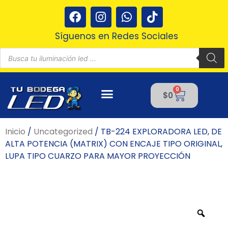
Ir
F
I
W
T
al
a
n
h
i
contenido
c
s
a
k
Síguenos en Redes Sociales
e
t
t
t
Búsqueda
b
a
s
o
de
productos
o
g
a
k
o
r
p
0
Cart
k
a
p
$
0
m
Inicio
/
Uncategorized
/ TB-224 EXPLORADORA LED, DE
ALTA POTENCIA (MATRIX) CON ENCAJE TIPO ORIGINAL,
LUPA TIPO CUARZO PARA MAYOR PROYECCIÓN
Zoo